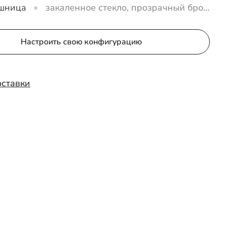
шница
закаленное стекло, прозрачный брон
зовый
Настроить свою конфигурацию
оставки