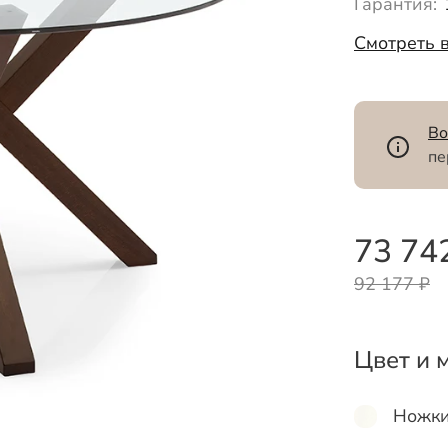
Гарантия:
Смотреть 
Во
пе
73 74
92 177 ₽
Цвет и 
Ножк