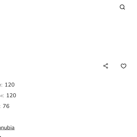
:
120
м:
120
:
76
nnubia