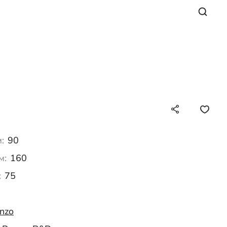
:
90
м:
160
:
75
nzo