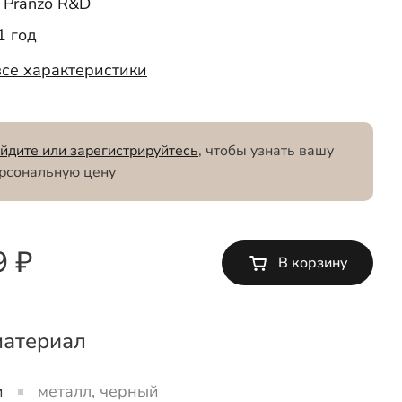
Pranzo R&D
1 год
все характеристики
йдите или зарегистрируйтесь
, чтобы узнать вашу
рсональную цену
9 ₽
В корзину
материал
и
металл, черный